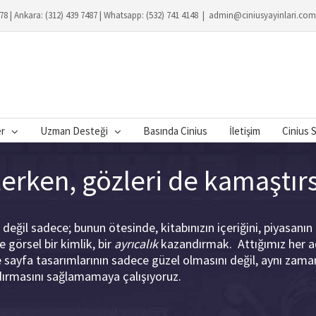
078 | Ankara: (312) 439 7487 | Whatsapp: (532) 741 4148
|
admin@ciniusyayinlari.com
er
Uzman Desteği
Basında Cinius
İletişim
Cinius 
lerken, gözleri de kamaştır
değil sadece; bunun ötesinde, kitabınızın içeriğini, piyasanın
e görsel bir kimlik, bir
ayrıcalık
kazandırmak. Attığımız her ad
 sayfa tasarımlarının sadece güzel olmasını değil, aynı zama
ndırmasını sağlamamaya çalışıyoruz.