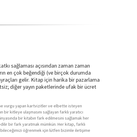
a katkı sağlaması açısından zaman zaman
arın en çok beğendiği (ve birçok durumda
raçları gelir. Kitap için harika bir pazarlama
siz; diğer yayın paketlerinde ufak bir ücret
i”ne vurgu yapan kartvizitler ve elbette isteyen
 bir kitleye ulaşmasını sağlayan farklı yaratıcı
ünyasında bir kitabın fark edilmesini sağlamak her
ilir bir fark yaratmak mümkün. Her kitap, farklı
pabileceğimizi öğrenmek için lütfen bizimle iletişime