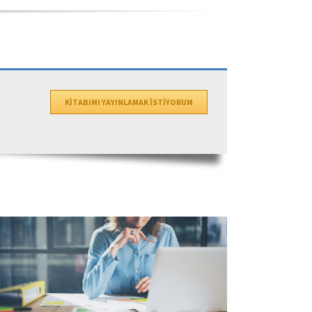
KİTABIMI YAYINLAMAK İSTİYORUM