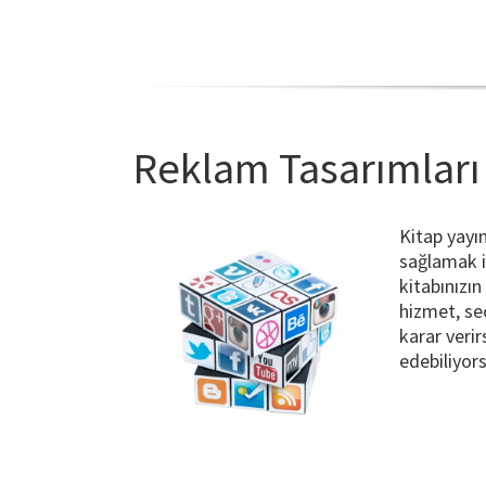
Reklam Tasarımları
Kitap yayın
sağlamak i
kitabınızı
hizmet, se
karar veri
edebiliyor