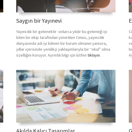
Saygın bir Yayınevi
E
Yayıncılık bir gelenektir -onlarca yıldır bu geleneği iyi
Ci
.
bilen bir ekip tarafından yönetilen Cinius, yayıncılık
k
dünyasında adı iyi bilinen bir kurum olmanın yanısıra,
v
yıllar içerisinde yenilikçi yaklaşımlarıyla bir “okul” olma
bu
özelliğini koruyor. Ayrıntılı bilgi için lütfen
tıklayın
.
Ay
Akılda Kalıcı Tasarımlar
G