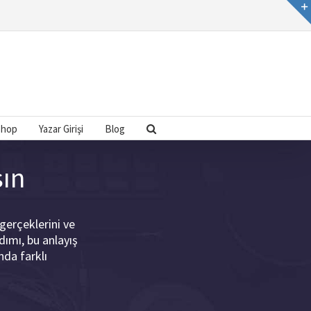
Shop
Yazar Girişi
Blog
sın
 gerçeklerini ve
ımı, bu anlayış
nda farklı