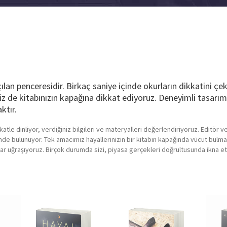
çılan penceresidir. Birkaç saniye içinde okurların dikkatini ç
biz de kitabınızın kapağına dikkat ediyoruz. Deneyimli tasarımc
ktır.
le dinliyor, verdiğiniz bilgileri ve materyalleri değerlendiriyoruz. Editör ve 
şinde bulunuyor. Tek amacımız hayallerinizin bir kitabın kapağında vücut bulmas
adar uğraşıyoruz. Birçok durumda sizi, piyasa gerçekleri doğrultusunda ikna