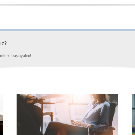
ız?
emlere başlayalım!