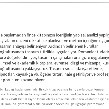
şe başlamadan önce kitabınızın içeriğinin yapısal analizi yapılı
ayfaların düzeni dikkatlice planlıyor ve metnin içeriğine uygun
asarım anlayışı belirleniyor. Ardından belirlenen kurallar
oğrultusunda tasarım titizlikle uygulanıyor. Romanlar türleri
öre değerlendiriliyor, tasarım çalışmaları ona göre uygulanıy
ilimsel ve akademik kitaplara, evrensel dizgi ve mizanpaj kura
oğrultusunda yaklaşıyoruz. Tasarım sırasında işaretleme,
ipnotlar, kaynakça vb. öğeler tutarlı hale getiriliyor ve profe
ir görünüm kazandırılıyor.
tabın kapağı kadar önemlidir. Birçok kitap özensiz bir iç sayfa düzenlemesi
stetik kaygılarla ve fonksiyonel bir şekilde tasarlandığında ise, hem kitabın
aha keyifli bir hal alıyor. Cinius olarak amacımız, okurların kitabınızın içinde
 Bu konuda içiniz rahat olsun, yıllardır sadece bu işle uğraşan profesyonel