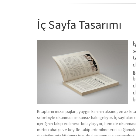
İç Sayfa Tasarımı
İ
s
t
d
g
b
d
d
b
Kitapların mizanpajları, yaygın kanının aksine, en az ki
sebebiyle okunması imkansız hale geliyor. İç sayfaları e
içeriğinin takip edilmesi kolaylaşıyor, hem de okunması d
metni rahatça ve keyifle takip edebilmelerini sağlamak.
dizgicilerimiz kitabınız için ideal mizanpajı yaratacaktır.