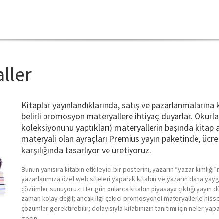
ller
Kitaplar yayınlandıklarında, satış ve pazarlanmaların
belirli promosyon materyallere ihtiyaç duyarlar. Okurl
koleksiyonunu yaptıkları) materyallerin başında kitap ay
materyali olan ayraçları Premius yayın paketinde, ücret
karşılığında tasarlıyor ve üretiyoruz.
Bunun yanısıra kitabın etkileyici bir posterini, yazarın “yazar kimliğ
yazarlarımıza özel web siteleri yaparak kitabın ve yazarın daha yaygın
çözümler sunuyoruz. Her gün onlarca kitabın piyasaya çıktığı yayın d
zaman kolay değil; ancak ilgi çekici promosyonel materyallerle hissed
çözümler gerektirebilir; dolayısıyla kitabınızın tanıtımı için neler ya
geçin.