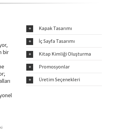
Kapak Tasarımı
İç Sayfa Tasarımı
yor,
 bir
Kitap Kimliği Oluşturma
ne
Promosyonlar
or;
Üretim Seçenekleri
lları
syonel
ki