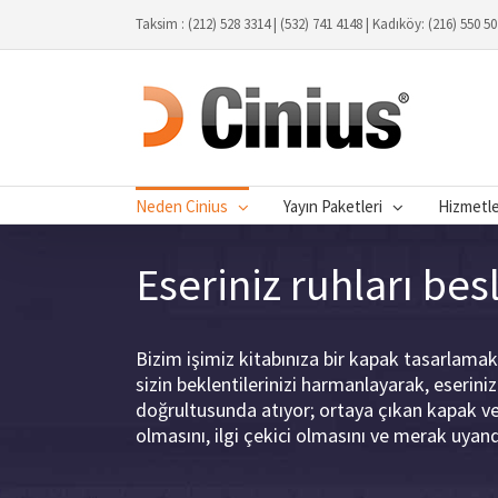
Taksim : (212) 528 3314 | (532) 741 4148 | Kadıköy: (216) 550 5
Neden Cinius
Yayın Paketleri
Hizmetl
Eseriniz ruhları bes
Bizim işimiz kitabınıza bir kapak tasarlamak 
sizin beklentilerinizi harmanlayarak, eseriniz
doğrultusunda atıyor; ortaya çıkan kapak ve
olmasını, ilgi çekici olmasını ve merak uya