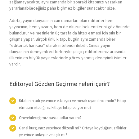
sağlamayacaktır, aynı zamanda bir sonraki kitabınızı yazarken
yararlanabileceğiniz paha biçilmez bilgiler sunacaktır size.
Adeta, yayın dünyasının can damarları olan editörler hem
yayıncının, hem yazarın, hem de okurun beklentilerini göz önünde
bulundurur ve metinlerin üç tarafa da hitap etmesi için sıkı bir
çalışma yapar. Birçok ünlü kitap, bugün aynı zamanda birer
“editörlük harikası” olarak nitelendirilebilir. Cinius yayın
dünyasının deneyimli editörleriyle çalışır; editörlerimiz arasında
ülkenin en büyük yayınevlerinde görev yapmış deneyimli isimler
vardır.
Editöryel Gözden Geçirme neleri içerir?
Kitabının adı yeterince etkileyici ve merak uyandırıcı mıdır? Hitap
etmesini istediğiniz kitleye hitap ediyor mu?
Önerebileceğimiz başka adlar var mı?
Genel kurgunuz yeterince düzenli mi? Ortaya koyduğunuz fikirler
yeterince anlaşılır ve açık mı?