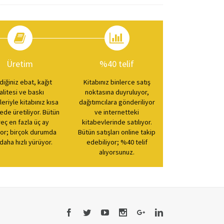
Üretim
%40 telif
diğiniz ebat, kağıt
Kitabınız binlerce satış
alitesi ve baskı
noktasına duyruluyor,
leriyle kitabınız kısa
dağıtımcılara gönderiliyor
rede üretiliyor. Bütün
ve internetteki
eç en fazla üç ay
kitabevlerinde satılıyor.
or; birçok durumda
Bütün satışları online takip
daha hızlı yürüyor.
edebiliyor; %40 telif
alıyorsunuz.
Facebook
Twitter
Youtube
Instagram
Google+
Linkedin