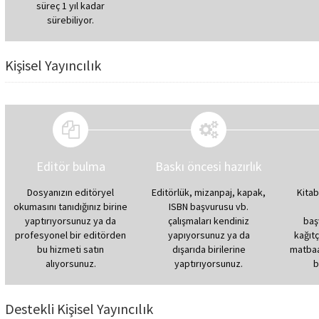
süreç 1 yıl kadar
sürebiliyor.
Kişisel Yayıncılık
Editör bulma
Baskı öncesi hazırlık
Dosyanızın editöryel
Editörlük, mizanpaj, kapak,
Kitab
okumasını tanıdığınız birine
ISBN başvurusu vb.
yaptırıyorsunuz ya da
çalışmaları kendiniz
baş
profesyonel bir editörden
yapıyorsunuz ya da
kağıtç
bu hizmeti satın
dışarıda birilerine
matbaay
alıyorsunuz.
yaptırıyorsunuz.
b
Destekli Kişisel Yayıncılık