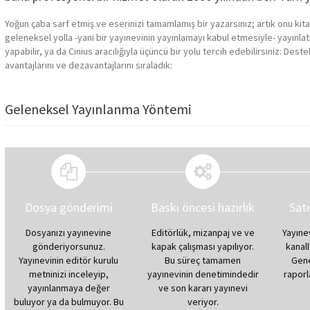
Yoğun çaba sarf etmiş ve eserinizi tamamlamış bir yazarsınız; artık onu kit
geleneksel yolla -yani bir yayınevinin yayınlamayı kabul etmesiyle- yayınlatm
yapabilir, ya da Cinius aracılığıyla üçüncü bir yolu tercih edebilirsiniz: Destek
avantajlarını ve dezavantajlarını sıraladık:
Geleneksel Yayınlanma Yöntemi
Dosya gönderimi
Baskı öncesi hazırlık
Sat
Dosyanızı yayınevine
Editörlük, mizanpaj ve ve
Yayıne
gönderiyorsunuz.
kapak çalışması yapılıyor.
kanall
Yayınevinin editör kurulu
Bu süreç tamamen
Gene
metninizi inceleyip,
yayınevinin denetimindedir
raporl
yayınlanmaya değer
ve son kararı yayınevi
buluyor ya da bulmuyor. Bu
veriyor.