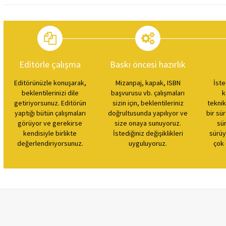
Editörle çalışma
Baskı öncesi hazırlık
Editörünüzle konuşarak,
Mizanpaj, kapak, ISBN
İste
beklentilerinizi dile
başvurusu vb. çalışmaları
k
getiriyorsunuz. Editörün
sizin için, beklentileriniz
teknik
yaptığı bütün çalışmaları
doğrultusunda yapılıyor ve
bir sü
görüyor ve gerekirse
size onaya sunuyoruz.
sür
kendisiyle birlikte
İstediğiniz değişiklikleri
sürüy
değerlendiriyorsunuz.
uyguluyoruz.
çok 