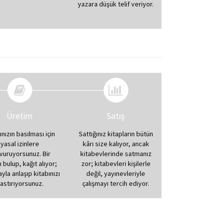
yazara düşük telif veriyor.
Üretim
Satış
ınızın basılması için
Sattığınız kitapların bütün
yasal izinlere
kârı size kalıyor, ancak
vuruyorsunuz. Bir
kitabevlerinde satmanız
ı bulup, kağıt alıyor;
zor; kitabevleri kişilerle
la anlaşıp kitabınızı
değil, yayınevleriyle
astırıyorsunuz.
çalışmayı tercih ediyor.