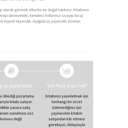
ap olarak görmek elbette en doğal hakkınız. Kitabınızı
ayı deneyebilir, kendiniz kollarınızı sıvayıp bu işi
li Kişisel Yayıncılık. Aşağıda üç yayıncılık türünün
ış ve pazarlama
%5-%10 arası telif
vi dilediği pazarlama
Kitabınızı yayınlatmak için
arıyla kitabı satıyor.
herhangi bir ücret
llikle yazara satış
ödemediğiniz için
arının sunulması söz
yayınevinin kitabın
konusu değil.
satışından kâr etmesi
gerekiyor, dolayısıyla