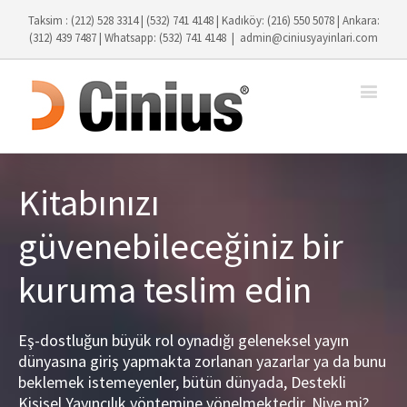
Taksim : (212) 528 3314 | (532) 741 4148 | Kadıköy: (216) 550 5078 | Ankara:
(312) 439 7487 | Whatsapp: (532) 741 4148
|
admin@ciniusyayinlari.com
Kitabınızı
güvenebileceğiniz bir
kuruma teslim edin
Eş-dostluğun büyük rol oynadığı geleneksel yayın
dünyasına giriş yapmakta zorlanan yazarlar ya da bunu
beklemek istemeyenler, bütün dünyada, Destekli
Kişisel Yayıncılık yöntemine yönelmektedir. Niye mi?