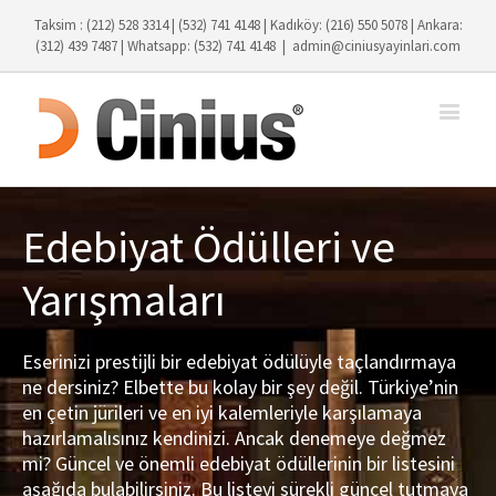
Taksim : (212) 528 3314 | (532) 741 4148 | Kadıköy: (216) 550 5078 | Ankara:
(312) 439 7487 | Whatsapp: (532) 741 4148
|
admin@ciniusyayinlari.com
Edebiyat Ödülleri ve
Yarışmaları
Eserinizi prestijli bir edebiyat ödülüyle taçlandırmaya
ne dersiniz? Elbette bu kolay bir şey değil. Türkiye’nin
en çetin jürileri ve en iyi kalemleriyle karşılamaya
hazırlamalısınız kendinizi. Ancak denemeye değmez
mi? Güncel ve önemli edebiyat ödüllerinin bir listesini
aşağıda bulabilirsiniz. Bu listeyi sürekli güncel tutmaya