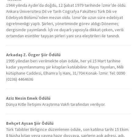
1944 yılında Aydın’da doğdu, 12 Şubat 1979 tarihinde İzmir’de öldü.
Ankara Üniversitesi Dil ve Tarih Cografya Fakültesi Türk Dili ve
Edebiyatı Bölümü’nden mezun oldu. İzmir’de uzun süre edebiyat
ögretmenligi yaptı. Şiirleri, yönetiminde görev aldıgı Dönemeç
dergisinde yayımlandı. İçli ve duyarlı yapısıyla dikkat çeken, verili
ortamdan esintiler taşıyan şiirleri yani sıra eleştirileri ile tanındı.
Arkadaş Z. Özger Şiir Ödülü
1995 yılından beri verilmekte olan ödüle, her yıl 15 Mart tarihine
kadar yayımlanmamış şiir kitapları katılabilinir. Mayıs Yayınları, Milli
kütüphane Caddesi, Elhamra İş Hanı, 31/704 Konak- İzmir. Tel: 0090
(0236) 4464636
Aziz Nesin Emek Ödülü
Dünya Kitle İletişimi Araştırma Vakfı tarafından veriliyor.
Behçet Aysan Şiir Ödülü
Türk Tabibler Birligince düzenlenen ödüle, son katılma tarihi 15 Ekim.
8 Nüsha kitap veya yayına hazır dosyaya, şairlerin açık adresi, adı,