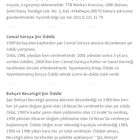
soyadı, özgeçmişi eklenmelidir. TTB Merkez Konseyi, GMK Bulvarı,
Şehit Danış Tunalıgil sok. No: 2, Kat: 4 Maltepe,06570 Ankara adresine
gönderilmelidir. Ayrıntılı bilgi için tel. (0312) 231 31 79
Cemal Süreya Şiir Ödülü
1990’da hayatını kaybeden şair Cemal Süreya anısına düzenlenen şiir
ödülü yarışması.
Ödül, 1991 yılından beri verilmektedir. 2001 yılından sonra 3 yıl ara
verilen ödüller, 2004’den beri Cemal Süreyya Kültür ve Sanat Derneği
tarafından devam ettirilmektedir. Yayımlanmış Kitap Ödülü ve
Yayımlanmamış Dosya Ödülü olmak üzere iki dalda ödül verilir.
Behçet Necatigil Şiir Ödülü
Şair Behçet Necatigil anısına ailesinin düzenlediği ve 1980’den beri
her yıl şairin doğum günü olan 16 Nisan’da verilmekte olan şiir ödülü.
Ödül, 1993’e kadar şairin ölüm yıldönümü olan 13 Aralık’ta verilmiş,
1994 yılından itibaren doğum yıldönümü olan 16 Nisan’da verilmeye
başlanmıştır. Ödüle değer eser olmadığı kaydıyla verilmediği 1989,
1993 ve 1998 yılları hariç her yıl ödül verilmiştir. Ödülün amacı,
Necatigil ailesi tarafından şu şekilde açıklanıyor: “Şiir, Behçet