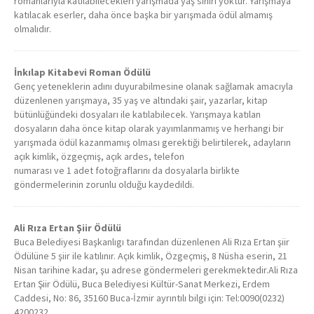
romanlarıyla katılabilecekleri yarışmada yaş sınırı yoktur. Yarışmaya
katılacak eserler, daha önce başka bir yarışmada ödül almamış
olmalıdır.
İnkılap Kitabevi Roman Ödülü
Genç yeteneklerin adını duyurabilmesine olanak sağlamak amacıyla
düzenlenen yarışmaya, 35 yaş ve altındaki şair, yazarlar, kitap
bütünlüğündeki dosyaları ile katılabilecek. Yarışmaya katılan
dosyaların daha önce kitap olarak yayımlanmamış ve herhangi bir
yarışmada ödül kazanmamış olması gerektiği belirtilerek, adayların
açık kimlik, özgeçmiş, açık ardes, telefon
numarası ve 1 adet fotoğraflarını da dosyalarla birlikte
göndermelerinin zorunlu olduğu kaydedildi.
Ali Rıza Ertan Şiir Ödülü
Buca Belediyesi Başkanlıgı tarafından düzenlenen Ali Rıza Ertan şiir
Ödülüne 5 şiir ile katılınır. Açık kimlik, Özgeçmiş, 8 Nüsha eserin, 21
Nisan tarihine kadar, şu adrese göndermeleri gerekmektedir.Ali Rıza
Ertan Şiir Ödülü, Buca Belediyesi Kültür-Sanat Merkezi, Erdem
Caddesi, No: 86, 35160 Buca-İzmir ayrıntılı bilgi için: Tel:0090(0232)
4200232