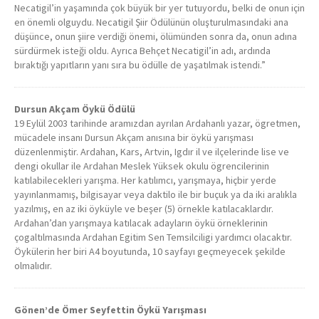
Necatigil’in yaşamında çok büyük bir yer tutuyordu, belki de onun için
en önemli olguydu. Necatigil Şiir Ödülünün oluşturulmasındaki ana
düşünce, onun şiire verdiği önemi, ölümünden sonra da, onun adına
sürdürmek isteği oldu. Ayrıca Behçet Necatigil’in adı, ardında
bıraktığı yapıtların yanı sıra bu ödülle de yaşatılmak istendi.”
Dursun Akçam Öykü Ödülü
19 Eylül 2003 tarihinde aramızdan ayrılan Ardahanlı yazar, ögretmen,
mücadele insanı Dursun Akçam anısına bir öykü yarışması
düzenlenmiştir. Ardahan, Kars, Artvin, Igdır il ve ilçelerinde lise ve
dengi okullar ile Ardahan Meslek Yüksek okulu ögrencilerinin
katılabilecekleri yarışma. Her katılımcı, yarışmaya, hiçbir yerde
yayınlanmamış, bilgisayar veya daktilo ile bir buçuk ya da iki aralıkla
yazılmış, en az iki öyküyle ve beşer (5) örnekle katılacaklardır.
Ardahan’dan yarışmaya katılacak adayların öykü örneklerinin
çogaltılmasında Ardahan Egitim Sen Temsilciligi yardımcı olacaktır.
Öykülerin her biri A4 boyutunda, 10 sayfayı geçmeyecek şekilde
olmalıdır.
Gönen’de Ömer Seyfettin Öykü Yarışması