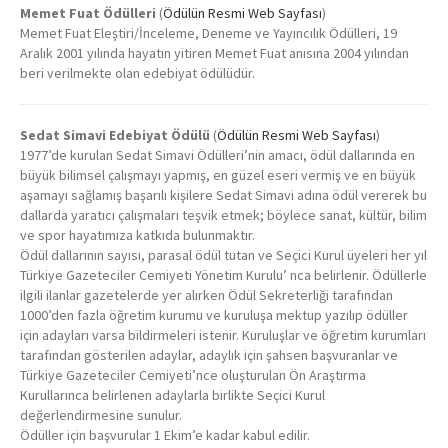
Memet Fuat Ödülleri
(
Ödülün Resmi Web Sayfası
)
Memet Fuat Eleştiri/İnceleme, Deneme ve Yayıncılık Ödülleri, 19
Aralık 2001 yılında hayatın yitiren Memet Fuat anısına 2004 yılından
beri verilmekte olan edebiyat ödülüdür.
Sedat Simavi Edebiyat Ödülü
(
Ödülün Resmi Web Sayfası
)
1977’de kurulan Sedat Simavi Ödülleri’nin amacı, ödül dallarında en
büyük bilimsel çalışmayı yapmış, en güzel eseri vermiş ve en büyük
aşamayı sağlamış başarılı kişilere Sedat Simavi adına ödül vererek bu
dallarda yaratıcı çalışmaları teşvik etmek; böylece sanat, kültür, bilim
ve spor hayatımıza katkıda bulunmaktır.
Ödül dallarının sayısı, parasal ödül tutan ve Seçici Kurul üyeleri her yıl
Türkiye Gazeteciler Cemiyeti Yönetim Kurulu’ nca belirlenir. Ödüllerle
ilgili ilanlar gazetelerde yer alırken Ödül Sekreterliği tarafından
1000’den fazla öğretim kurumu ve kuruluşa mektup yazılıp ödüller
için adayları varsa bildirmeleri istenir. Kuruluşlar ve öğretim kurumları
tarafından gösterilen adaylar, adaylık için şahsen başvuranlar ve
Türkiye Gazeteciler Cemiyeti’nce oluşturulan Ön Araştırma
Kurullarınca belirlenen adaylarla birlikte Seçici Kurul
değerlendirmesine sunulur.
Ödüller için başvurular 1 Ekim’e kadar kabul edilir.