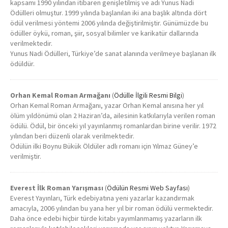
kapsamı 1990 yılından itibaren genişletilmiş ve adı Yunus Nadi
Ödülleri olmuştur. 1999 yılında başlanılan iki ana başlık altında dört
ödül verilmesi yöntemi 2006 yılında değiştirilmiştir. Günümüzde bu
ödüller öykü, roman, şiir, sosyal bilimler ve karikatür dallarında
verilmektedir.
Yunus Nadi Ödülleri, Türkiye’de sanat alanında verilmeye başlanan ilk
ödüldür.
Orhan Kemal Roman Armağanı
(
Ödülle İlgili Resmi Bilgi
)
Orhan Kemal Roman Armağanı, yazar Orhan Kemal anısına her yıl
ölüm yıldönümü olan 2 Haziran’da, ailesinin katkılarıyla verilen roman
ödülü. Ödül, bir önceki yıl yayınlanmış romanlardan birine verilir. 1972
yılından beri düzenli olarak verilmektedir.
Ödülün ilki Boynu Bükük Öldüler adlı romanı için Yılmaz Güney’e
verilmiştir.
Everest İlk Roman Yarışması
(
Ödülün Resmi Web Sayfası
)
Everest Yayınları, Türk edebiyatına yeni yazarlar kazandırmak
amacıyla, 2006 yılından bu yana her yıl bir roman ödülü vermektedir.
Daha önce edebi hiçbir türde kitabı yayımlanmamış yazarların ilk