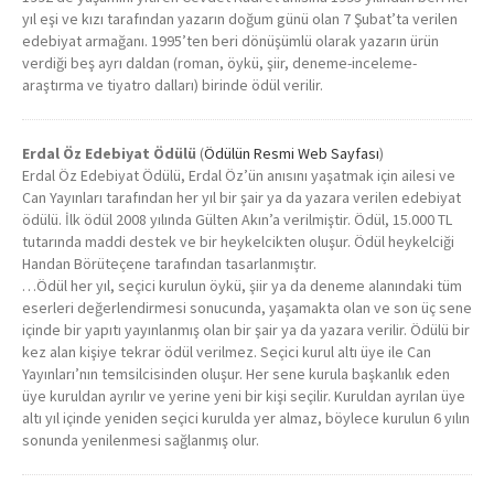
yıl eşi ve kızı tarafından yazarın doğum günü olan 7 Şubat’ta verilen
edebiyat armağanı. 1995’ten beri dönüşümlü olarak yazarın ürün
verdiği beş ayrı daldan (roman, öykü, şiir, deneme-inceleme-
araştırma ve tiyatro dalları) birinde ödül verilir.
Erdal Öz Edebiyat Ödülü
(
Ödülün Resmi Web Sayfası
)
Erdal Öz Edebiyat Ödülü, Erdal Öz’ün anısını yaşatmak için ailesi ve
Can Yayınları tarafından her yıl bir şair ya da yazara verilen edebiyat
ödülü. İlk ödül 2008 yılında Gülten Akın’a verilmiştir. Ödül, 15.000 TL
tutarında maddi destek ve bir heykelcikten oluşur. Ödül heykelciği
Handan Börüteçene tarafından tasarlanmıştır.
…
Ödül her yıl, seçici kurulun öykü, şiir ya da deneme alanındaki tüm
eserleri değerlendirmesi sonucunda, yaşamakta olan ve son üç sene
içinde bir yapıtı yayınlanmış olan bir şair ya da yazara verilir. Ödülü bir
kez alan kişiye tekrar ödül verilmez. Seçici kurul altı üye ile Can
Yayınları’nın temsilcisinden oluşur. Her sene kurula başkanlık eden
üye kuruldan ayrılır ve yerine yeni bir kişi seçilir. Kuruldan ayrılan üye
altı yıl içinde yeniden seçici kurulda yer almaz, böylece kurulun 6 yılın
sonunda yenilenmesi sağlanmış olur.