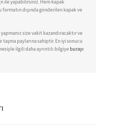
n ile yapabilirsiniz. Hem kapak
u formatın dışında gönderilen kapak ve
 yapmanız size vakit kazandıracaktır ve
 taşma paylarına sahiptir. En iyi sonucu
siyle ilgili daha ayrıntılı bilgiye
burayı
ı