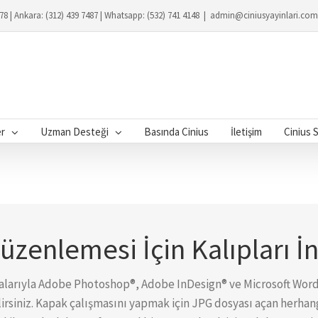
078 | Ankara: (312) 439 7487 | Whatsapp: (532) 741 4148
|
admin@ciniusyayinlari.com
er
Uzman Desteği
Basında Cinius
İletişim
Cinius 
zenlemesi İçin Kalıpları İn
alarıyla Adobe Photoshop®, Adobe InDesign® ve Microsoft Word®
rsiniz. Kapak çalışmasını yapmak için JPG dosyası açan herhangi