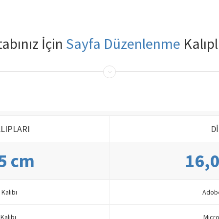
tabınız İçin
Sayfa Düzenlenme
Kalıpl
LIPLARI
D
,5 cm
16,0
Kalıbı
Adobe
Kalıbı
Micro