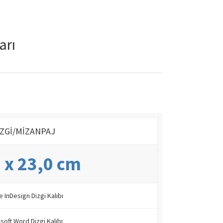
arı
İZGİ/MİZANPAJ
 x 23,0 cm
 InDesign Dizgi Kalıbı
soft Word Dizgi Kalıbı