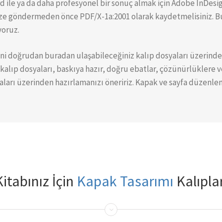
d ile ya da daha profesyonel bir sonuç almak için Adobe InDesig
ze göndermeden önce PDF/X-1a:2001 olarak kaydetmelisiniz. B
yoruz.
ni doğrudan buradan ulaşabileceğiniz kalıp dosyaları üzerinde
kalıp dosyaları, baskıya hazır, doğru ebatlar, çözünürlüklere ve
aları üzerinden hazırlamanızı öneririz. Kapak ve sayfa düzenleme
Kitabınız İçin
Kapak Tasarımı
Kalıplar