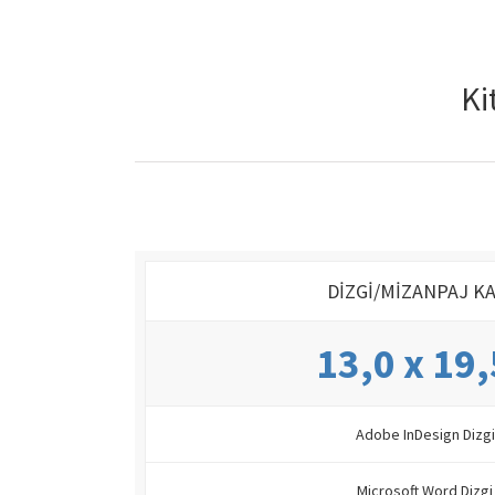
Ki
DİZGİ/MİZANPAJ KA
13,0 x 19
Adobe InDesign Dizgi 
Microsoft Word Dizgi 