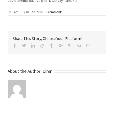
devlet memurudur ve işleri kitap yayınlamaktır!
By
Diren
|
Eylül 13th, 2015
|
0 Comments
Share This Story, Choose Your Platform!
Facebook
Twitter
Linkedin
Reddit
Tumblr
Google+
Pinterest
Vk
Email
About the Author:
Diren