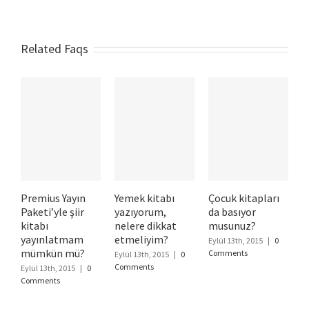
Related Faqs
Premius Yayın
Yemek kitabı
Çocuk kitapları
Paketi’yle şiir
yazıyorum,
da basıyor
kitabı
nelere dikkat
musunuz?
yayınlatmam
etmeliyim?
Eylül 13th, 2015
|
0
mümkün mü?
Comments
Eylül 13th, 2015
|
0
Comments
Eylül 13th, 2015
|
0
Comments