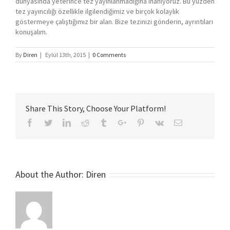
dünyasında yeterince tez yayınlanmadığına inanıyoruz. Bu yüzden
tez yayıncılığı özellikle ilgilendiğimiz ve birçok kolaylık
göstermeye çalıştığımız bir alan. Bize tezinizi gönderin, ayrıntıları
konuşalım.
By
Diren
|
Eylül 13th, 2015
|
0 Comments
Share This Story, Choose Your Platform!
Facebook
Twitter
Linkedin
Reddit
Tumblr
Google+
Pinterest
Vk
Email
About the Author:
Diren