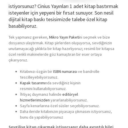
istiyorsunuz? Cinius Yayınları 1 adet kitap bastırmak
isteyenler için yepyeni bir fırsat sunuyor. Son nesil
dijital kitap baskı tesisimizde talebe özel kitap
basabiliyoruz.
Tek yapmanız gereken,
Mikro Yayın Paketi
ni seçmek ve bize
dosyanızı ulaştırmak. Kitap şiirlerden oluşuyorsa, sevdiğinizin
unutamayacağı şıklıkta bir kitap hazırlıyoruz; resimli bir kitapsa
özel renkli makinelerde göz kamaştıran bir eser ortaya
çıkarıyoruz.
Kitabınızı özgün bir
ISBN numarası
ve bandrolle
tescilleyebiliyorsunuz.
Kapak tasarımı
nda sevdiğiniz kişinin
resmini kullanabiliyorsunuz.
İhtiyaç duymanız halinde
editöryel
hizmetlerimizden
yararlanabiliyorsunuz.
Sayfa kenarlarına özel süsler seçebiliyorsunuz.
Daha ileride kitabınızın piyasaya çıkmasını istiyorsanız,
bunu da yapabiliyorsunuz
Sevgiliye kitap çıkarmak istiyorsanız daha ayrıntılı bilgi