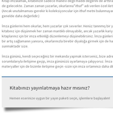
Kitap imzalamak, kitabınızın sadece manevi değil maddi değerini de arttırab
de gelecekte. Zaman zaman yazarlar, okurlarına”ithaf” adı verilen özel ileti
(Ancak unutulmaması gerekir ki koleksiyoncular için ithaf metni bulunmaya
genelde daha değerlidir.)
İmza günlerini hem okurlar, hem yazarlar çok severler. Henüz tanınmış bir ya
kitabınız için düşünmek her zaman mantıklı olmayabilir, ancak yazarlık kariye
kitaplarınız için bir imza etkinliği düzenlemeyi düşünebilirsiniz. İmza günleri
bir artış sağlamanın yanısıra, okurlarınızla birebir diyaloğa girmek için de har
sunmaktadır size.
İmza gününü, kendi seçeceğiniz bir mekanda yapmak isterseniz, bize adres ve
sorumlularıyla iletişime geçip, imza gününüzü ayarlamaya çalışıyoruz. İmz
materyaller için de bizimle iletişime geçin -sizin için imza ortamınızı daha 
Kitabınızı yayınlatmaya hazır mısınız?
Hemen eserinize uygun bir yayın paketi seçin, işlemlere başlayalım!