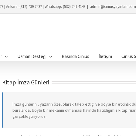
078 | Ankara: (312) 439 7487 | Whatsapp: (532) 741 4148
|
admin@ciniusyayinlari.com
er
Uzman Desteği
Basında Cinius
İletişim
Cinius 
Kitap İmza Günleri
İmza günlerini, yazarın özel olarak talep ettiği ve böyle bir etkinli
buralarda, böyle bir mekanın olmaması halinde katıldığımız kitap fuar
gerçekleştiriyoruz.