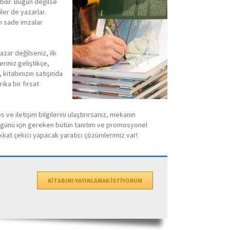
ilir. Bugün değilse
ler de yazarlar.
n sade imzalar
zar değilseniz, ilk
riniz geliştikçe,
, kitabınızın satışında
ika bir fırsat
 iletişim bilgilerini ulaştırırsanız, mekanın
a günü için gereken bütün tanıtım ve promosyonel
dikkat çekici yapacak yaratıcı çözümlerimiz var!
KİTABIMI YAYINLAMAK İSTİYORUM